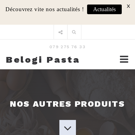
X
Découvrez vite nos actualités !
Actualités
Aller
Rechercher
au
:
contenu
079 275 76 33
Belogi Pasta
NOS AUTRES PRODUITS