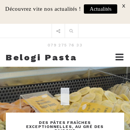
X
Découvrez vite nos actualités !
Actualités
Aller
Rechercher
au
:
contenu
079 275 76 33
Belogi Pasta
DES PÂTES FRAÎCHES
EXCEPTIONNELLES, AU GRÉ DES