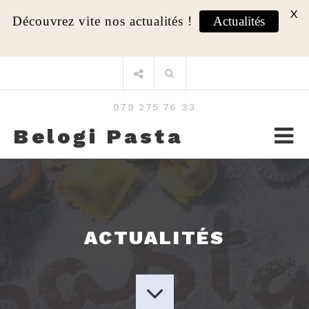
X
Découvrez vite nos actualités !
Actualités
Aller
Rechercher
au
:
contenu
079 275 76 33
Belogi Pasta
ACTUALITÉS